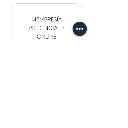
MASTER CLASS ONLINE
MEMBRESÍA
PRESENCIAL +
ONLINE
999$
999
$
Cada mes
Curso Cleo Brows 15 y 16 de
Diciembre | Incluye curso
Online por 6 meses| Plan de
pago de 3 meses|
Válido por 3 meses
Comprar ahora