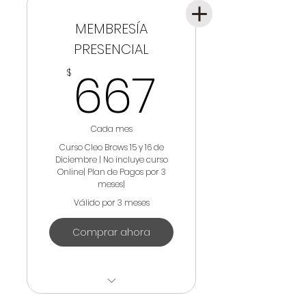
MEMBRESÍA
PRESENCIAL
667$
667
$
Cada mes
Curso Cleo Brows 15 y 16 de
Diciembre | No incluye curso
Online| Plan de Pagos por 3
meses|
Válido por 3 meses
Comprar ahora